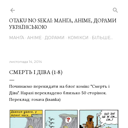
Перейти до основного вмісту
OTAKU NO SEKAI: МАНҐА, АНІМЕ, ДОРАМИ
УКРАЇНСЬКОЮ
МАНҐА
АНІМЕ
ДОРАМИ
КОМІКСИ
БІЛЬШЕ…
листопада 14, 2014
СМЕРТЬ І ДІВА (1-8)
Починаємо перекидати на блоґ комікс "Смерть і
Діва". Наразі перекладено близько 50 сторінок.
Переклад: rosava (ksanka)