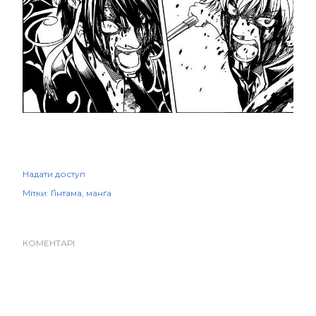
Надати доступ
Мітки:
Ґінтама
манґа
КОМЕНТАРІ