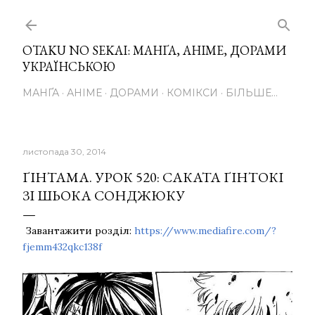
Перейти до основного вмісту
OTAKU NO SEKAI: МАНҐА, АНІМЕ, ДОРАМИ
УКРАЇНСЬКОЮ
МАНҐА
АНІМЕ
ДОРАМИ
КОМІКСИ
БІЛЬШЕ…
листопада 30, 2014
ҐІНТАМА. УРОК 520: САКАТА ҐІНТОКІ
ЗІ ШЬОКА СОНДЖЮКУ
Завантажити розділ:
https://www.mediafire.com/?
fjemm432qkc138f