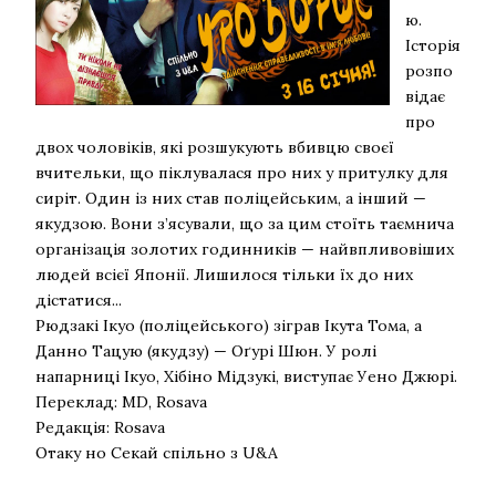
ю.
Історія
розпо
відає
про
двох чоловіків, які розшукують вбивцю своєї
вчительки, що піклувалася про них у притулку для
сиріт. Один із них став поліцейським, а інший —
якудзою. Вони з’ясували, що за цим стоїть таємнича
організація золотих годинників — найвпливовіших
людей всієї Японії. Лишилося тільки їх до них
дістатися...
Рюдзакі Ікуо (поліцейського) зіграв Ікута Тома, а
Данно Тацую (якудзу) — Оґурі Шюн. У ролі
напарниці Ікуо, Хібіно Мідзукі, виступає Уено Джюрі.
Переклад: MD, Rosava
Редакція: Rosava
Отаку но Секай спільно з U&A