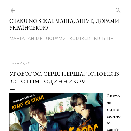
Перейти до основного вмісту
OTAKU NO SEKAI: МАНҐА, АНІМЕ, ДОРАМИ
УКРАЇНСЬКОЮ
МАНҐА
АНІМЕ
ДОРАМИ
КОМІКСИ
БІЛЬШЕ…
січня 23, 2015
УРОБОРОС. СЕРІЯ ПЕРША: ЧОЛОВІК ІЗ
ЗОЛОТИМ ГОДИННИКОМ
Знято
за
одноi
менно
ю
манґо