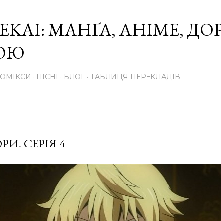
Перейти до основного вмісту
EKAI: МАНҐА, АНІМЕ, Д
КОЮ
КОМІКСИ
ПІСНІ
БЛОГ
ТАБЛИЦЯ ПЕРЕКЛАДІВ
И. СЕРІЯ 4