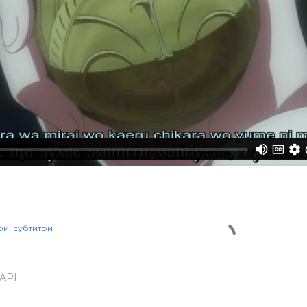
ри
субтитри
АРІ