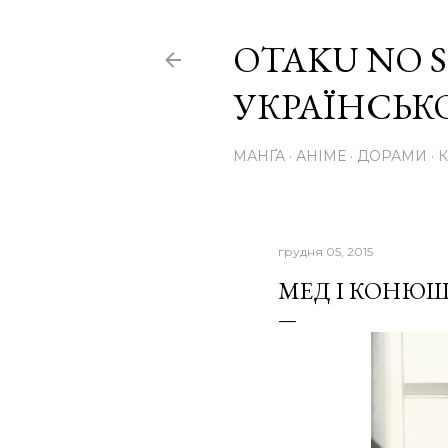
OTAKU NO S
УКРАЇНСЬ
МАНҐА
АНІМЕ
ДОРАМИ
грудня 05, 2015
МЕД І КОНЮШИ