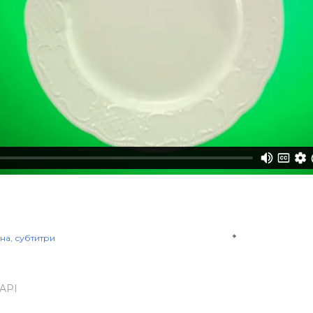
ина
субтитри
АРІ