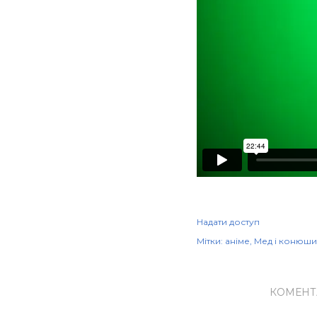
Надати доступ
Мітки:
аніме
Мед і конюш
КОМЕНТ