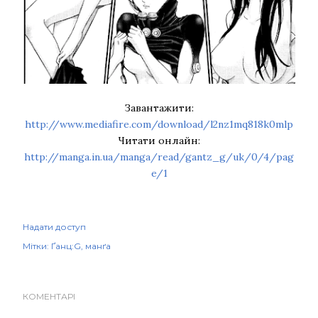
Завантажити:
http://www.mediafire.com/download/l2nz1mq818k0mlp
Читати онлайн:
http://manga.in.ua/manga/read/gantz_g/uk/0/4/pag
e/1
Надати доступ
Мітки:
Ґанц:G
манґа
КОМЕНТАРІ