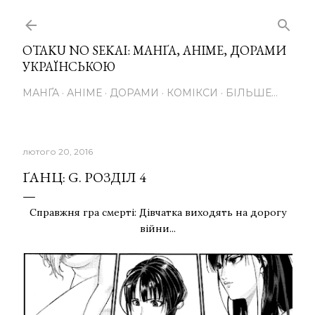
Перейти до основного вмісту
OTAKU NO SEKAI: МАНҐА, АНІМЕ, ДОРАМИ
УКРАЇНСЬКОЮ
МАНҐА
АНІМЕ
ДОРАМИ
КОМІКСИ
БІЛЬШЕ…
лютого 20, 2016
ҐАНЦ: G. РОЗДІЛ 4
Справжня гра смерті: Дівчатка виходять на дорогу
війни...