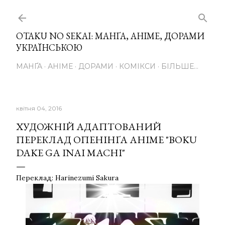
Перейти до основного вмісту
OTAKU NO SEKAI: МАНҐА, АНІМЕ, ДОРАМИ
УКРАЇНСЬКОЮ
МАНҐА
АНІМЕ
ДОРАМИ
КОМІКСИ
БІЛЬШЕ…
квітня 04, 2016
ХУДОЖНІЙ АДАПТОВАНИЙ
ПЕРЕКЛАД ОПЕНІНҐА АНІМЕ "BOKU
DAKE GA INAI MACHI"
Переклад: Harinezumi Sakura