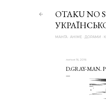
OTAKU NO S
УКРАЇНСЬ
МАНҐА
АНІМЕ
ДОРАМИ
липня 16, 2016
D.GRAY-MAN. Р