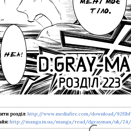
ити розділ
:
http://www.mediafire.com/download/92f1bf
айн:
http://manga.in.ua/manga/read/dgrayman/uk/24