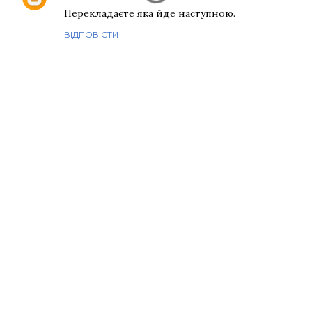
Перекладаєте яка йде наступною.
ВІДПОВІСТИ
Д
о