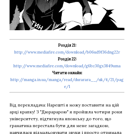
Розділ 21:
http://www.mediafire.com/download/b06ud9f36dng22r
Розділ 22:
http://www.mediafire.com/download/g6bz30gx3849uma
Читати онлайн:
http://manga.in.ua/manga/read/durarara__/uk/4/21/pag
e/1
Від перекладача: Нарешті я можу поставити на цій
арці крапку! З "Дюрарарою" я пройшла чотири роки
університету, підтягнула японську до того, що
граматика перестала бути для мене загадкою,
навчилася відмальовувати звуки і просто отримала