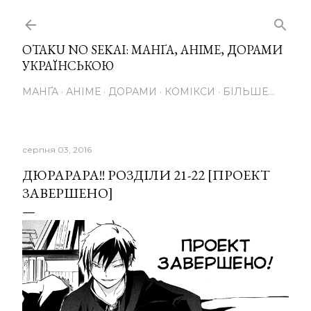
Перейти до основного вмісту
OTAKU NO SEKAI: МАНҐА, АНІМЕ, ДОРАМИ
УКРАЇНСЬКОЮ
МАНҐА
АНІМЕ
ДОРАМИ
КОМІКСИ
БІЛЬШЕ…
серпня 03, 2016
ДЮРАРАРА!! РОЗДІЛИ 21-22 [ПРОЕКТ
ЗАВЕРШЕНО]