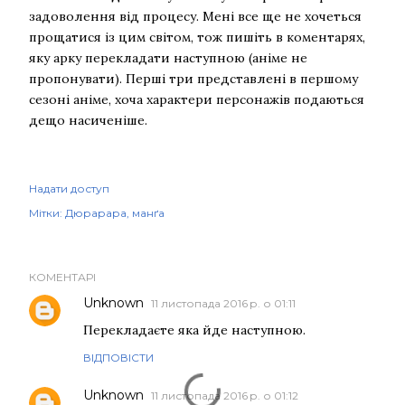
задоволення від процесу. Мені все ще не хочеться
прощатися із цим світом, тож пишіть в коментарях,
яку арку перекладати наступною (аніме не
пропонувати). Перші три представлені в першому
сезоні аніме, хоча характери персонажів подаються
дещо насиченіше.
Надати доступ
Мітки:
Дюрарара
манґа
КОМЕНТАРІ
Unknown
11 листопада 2016 р. о 01:11
Перекладаєте яка йде наступною.
ВІДПОВІСТИ
Unknown
11 листопада 2016 р. о 01:12