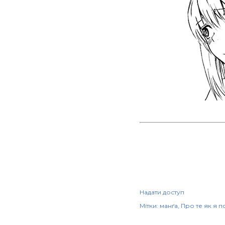
Надати доступ
Мітки:
манґа
Про те як я 