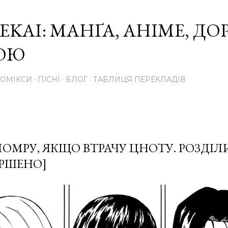
Перейти до основного вмісту
EKAI: МАНҐА, АНІМЕ, Д
КОЮ
КОМІКСИ
ПІСНІ
БЛОГ
ТАБЛИЦЯ ПЕРЕКЛАДІВ
 ПОМРУ, ЯКЩО ВТРАЧУ ЦНОТУ. РОЗДІЛИ
ЕРШЕНО]