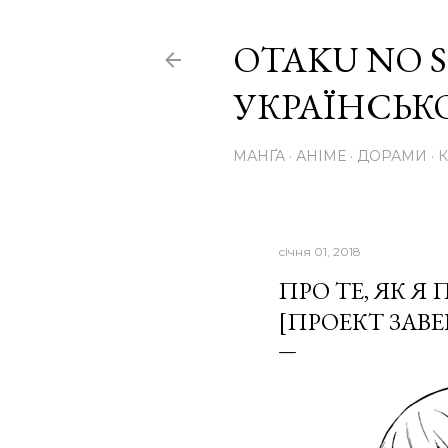
OTAKU NO S
УКРАЇНСЬ
МАНҐА
АНІМЕ
ДОРАМИ
січня 01, 2018
ПРО ТЕ, ЯК Я
[ПРОЕКТ ЗАВ