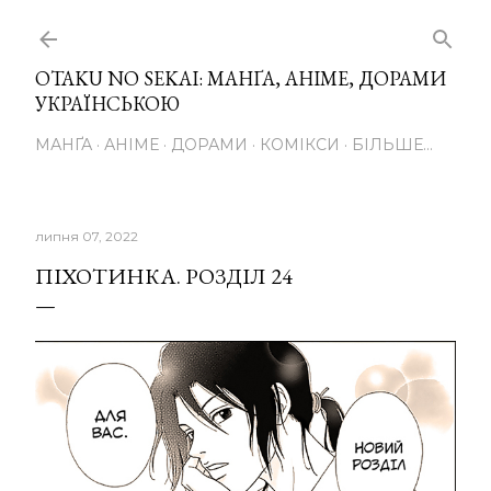
Перейти до основного вмісту
OTAKU NO SEKAI: МАНҐА, АНІМЕ, ДОРАМИ
УКРАЇНСЬКОЮ
МАНҐА
АНІМЕ
ДОРАМИ
КОМІКСИ
БІЛЬШЕ…
липня 07, 2022
ПІХОТИНКА. РОЗДІЛ 24