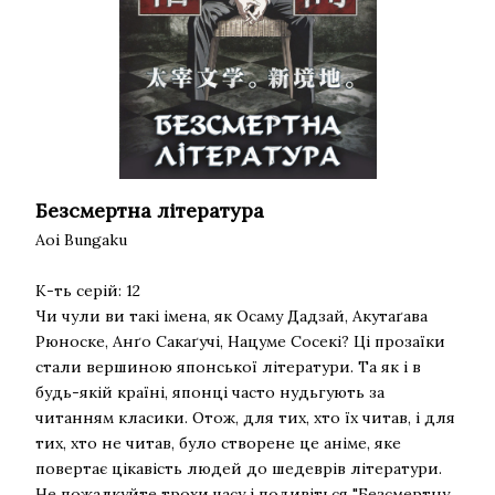
Безсмертна література
Aoi Bungaku
К-ть серій: 12
Чи чули ви такі імена, як Осаму Дадзай, Акутаґава
Рюноске, Анґо Сакаґучі, Нацуме Сосекі? Ці прозаїки
стали вершиною японської літератури. Та як і в
будь-якій країні, японці часто нудьгують за
читанням класики. Отож, для тих, хто їх читав, і для
тих, хто не читав, було створене це аніме, яке
повертає цікавість людей до шедеврів літератури.
Не пожалкуйте трохи часу і подивіться "Безсмертну