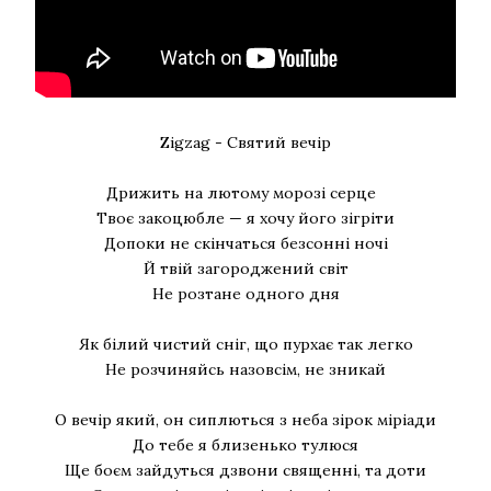
Zigzag - Святий вечір
Дрижить на лютому морозі серце
Твоє закоцюбле — я хочу його зігріти
Допоки не скінчаться безсонні ночі
Й твій загороджений світ
Не розтане одного дня
Як білий чистий сніг, що пурхає так легко
Не розчиняйсь назовсім, не зникай
О вечір який, он сиплються з неба зірок міріади
До тебе я близенько тулюся
Ще боєм зайдуться дзвони священні, та доти