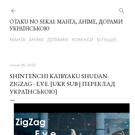
Перейти до основного вмісту
OTAKU NO SEKAI: МАНҐА, АНІМЕ, ДОРАМИ
УКРАЇНСЬКОЮ
МАНҐА
АНІМЕ
ДОРАМИ
КОМІКСИ
БІЛЬШЕ…
січня 28, 2025
SHINTENCHI KAIBYAKU SHUDAN:
ZIGZAG - E.V.E. [UKR SUB | ПЕРЕКЛАД
УКРАЇНСЬКОЮ]