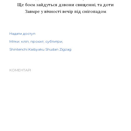
Ще боєм зайдуться дзвони священні, та доти
Завмре у вічності вечір під снігопадом
Надати доступ
Мітки:
кліп
проєкт
субтитри
Shintenchi Kaibyaku Shudan Zigzag
КОМЕНТАРІ