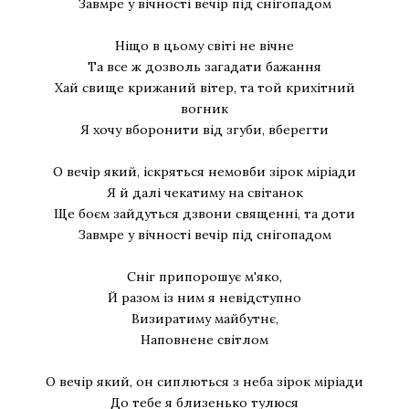
Завмре у вічності вечір під снігопадом
Ніщо в цьому світі не вічне
Та все ж дозволь загадати бажання
Хай свище крижаний вітер, та той крихітний
вогник
Я хочу вборонити від згуби, вберегти
О вечір який, іскряться немовби зірок міріади
Я й далі чекатиму на світанок
Ще боєм зайдуться дзвони священні, та доти
Завмре у вічності вечір під снігопадом
Сніг припорошує м'яко,
Й разом із ним я невідступно
Визиратиму майбутнє,
Наповнене світлом
О вечір який, он сиплються з неба зірок міріади
До тебе я близенько тулюся